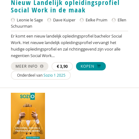
Nieuw Landelijk opleidingsprofiel
Social Work in de maak
Ike Bouma
Leonie le Sage
Dave Kuiper
Eelke Pruim
Ellen
Ernst Bouweriks
Schuurman
Tineke Bouwes
Er komt een nieuw landelijk opleidingsprofiel bachelor Social
Work. Het nieuwe landelijk opleidingsprofiel vervangt het
Huub Braam
huidige opleidingsprofiel en zal richtinggevend zijn voor alle
negentien Social Work...
Ype Brada
MEER INFO
€
3,90
KOPEN
Els Bransen
Onderdeel van
Sozio 1 2025
Margriet Braun
Jaska de Bree
Marielle Brenninkmeijer
Marco Brok
Liza Bruinhart