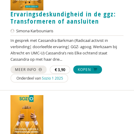
Jan Blokker jr.
Ervaringsdeskundigheid in de ggz:
Geraldien Blokland
Transformeren of aansluiten
Laurine Blonk
Simona Karbouniaris
Jeroen Boekhoven
In gesprek met Cassandra Barkman (Radicaal activist in
verbinding| doorleefde ervaring| GGZ- agoog. Werkzaam bij
Karen Boele
Altrecht en UMC-U) Cassandra’s reis Elke ochtend staat
Cassandra op met haar drie...
Anne Boer
MEER INFO
€
3,90
KOPEN
Marjan Boertjes
Onderdeel van
Sozio 1 2025
Wilma Boevink
Ben Boksebeld
Arjan Bolt
Bodo Bombosch