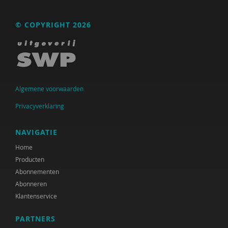
Jesse Dusseljee
Jan Ebskamp
© COPYRIGHT 2026
Madelon Eelderink
Kathalijne Eendhuizen
Anneloes Elbertsen
Algemene voorwaarden
Radboud Engbersen
Privacyverklaring
Radboud Engbersen
NAVIGATIE
Monique Engelbertink
Home
Producten
Hans van Ewijk
Abonnementen
Abonneren
Leonie F. le Sage
Klantenservice
Maarten Faas
PARTNERS
Riet Fiddelaers-Jaspers