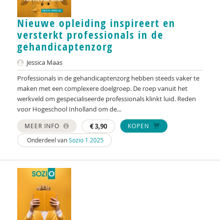
C.J. Degener
Nieuwe opleiding inspireert en
Jochum Deuten
versterkt professionals in de
Diana van Dijk
gehandicaptenzorg
Petra van Dijk
Jessica Maas
Professionals in de gehandicaptenzorg hebben steeds vaker te
Pieter van Dijk
maken met een complexere doelgroep. De roep vanuit het
werkveld om gespecialiseerde professionals klinkt luid. Reden
Cuna Dijkstra
voor Hogeschool Inholland om de...
Pieternel Dijkstra
MEER INFO
€
3,90
KOPEN
Sietske Dijkstra
Onderdeel van
Sozio 1 2025
Sietske Dijkstra, Hameeda Lakho en Kirsten
Regtop
Stef Dingemans
Marjolijn Distelbrink