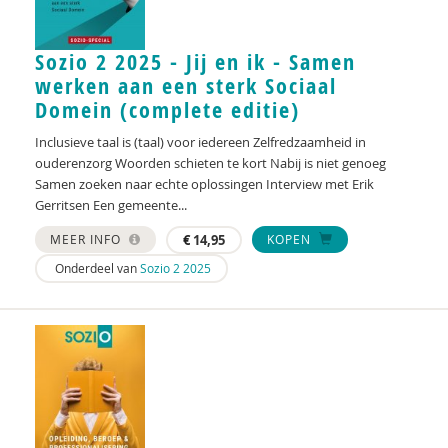
Joop Berding
Sozio 2 2025 - Jij en ik - Samen
Frank van den Berg
werken aan een sterk Sociaal
Karijn van den Berg
Domein (complete editie)
Gerda van den Berg-van Haaften
Inclusieve taal is (taal) voor iedereen Zelfredzaamheid in
ouderenzorg Woorden schieten te kort Nabij is niet genoeg
Marianne Berger
Samen zoeken naar echte oplossingen Interview met Erik
Gerritsen Een gemeente...
Lonneke Bierhoff
MEER INFO
€
14,95
KOPEN
Gert Biesta
Onderdeel van
Sozio 2 2025
Jan Bijlsma
Marjolijn Bijvoets
Niels Bloembergen
Jacqueline Blok