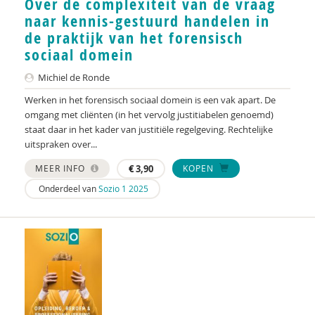
Over de complexiteit van de vraag
Leen De Medts
naar kennis-gestuurd handelen in
de praktijk van het forensisch
Claudia de Nijs
sociaal domein
Michiel de Ronde
Michiel de Ronde
Ellen de Ruiter
Werken in het forensisch sociaal domein is een vak apart. De
omgang met cliënten (in het vervolg justitiabelen genoemd)
Christa de Vries
staat daar in het kader van justitiële regelgeving. Rechtelijke
uitspraken over...
Ido de Vries
MEER INFO
€
3,90
KOPEN
Lisa de Vries
Onderdeel van
Sozio 1 2025
Marloes de Vries
Lotte de Waard
Anneke de Wolff
Adelien Decramer