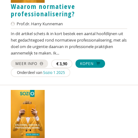
Waarom normatieve
Jacquie Buijs
professionalisering?
Jaap Buitink
Prof.dr. Harry Kunneman
Marga Burggraaff
In dit artikel schets ik in kort bestek een aantal hoofdlijnen uit
het gedachtegoed rond normatieve professionalisering, met als
Angela Busto
doel om de urgentie daarvan in professionele praktijken
aannemelijk te maken. Ik...
Job Catshoek
MEER INFO
€
3,90
KOPEN
Claudia Claes
Onderdeel van
Sozio 1 2025
Dorien Claessen
Leonie Cramer
Heleen Crul
Gioi D’Innocenzo
Trudy Dankers