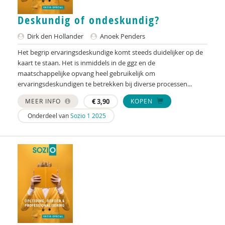
Denise Bontje
Deskundig of ondeskundig?
Simone Boogaarts
Dirk den Hollander
Anoek Penders
Marijke Booijink
Het begrip ervaringsdeskundige komt steeds duidelijker op de
Martijn Bool
kaart te staan. Het is inmiddels in de ggz en de
maatschappelijke opvang heel gebruikelijk om
Imke Boonen
ervaringsdeskundigen te betrekken bij diverse processen...
Imke Boonen
MEER INFO
€
3,90
KOPEN
Onderdeel van
Sozio 1 2025
Nanne Boonstra
Ansje Bootsma
Rick Borkent
Jacqueline Bosker
Willem Bosveld
Kees Both