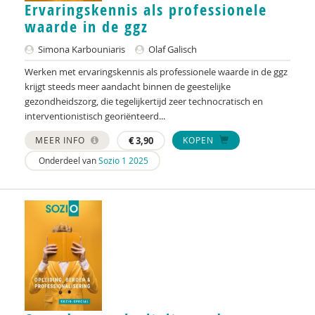
Ervaringskennis als professionele
Saskia Daru
waarde in de ggz
Fedor de Beer
Simona Karbouniaris
Olaf Galisch
Erik De Belie
Werken met ervaringskennis als professionele waarde in de ggz
krijgt steeds meer aandacht binnen de geestelijke
Maria de Bie
gezondheidszorg, die tegelijkertijd zeer technocratisch en
interventionistisch georiënteerd...
Marlieke de Groot
MEER INFO
€
3,90
KOPEN
Peter de Groot
Onderdeel van
Sozio 1 2025
Marjan de Gruijter
Nicolien de Jong
Ed de Jonge
Herman de Jongh
Mike de Kreek