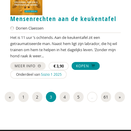
Jerôme van Dongen
Andrea Donker
Mensenrechten aan de keukentafel
Peter Paul Doodkorte
Dorien Claessen
Het is 11 uur ’s ochtends. Aan de keukentafel zit een
Lia van Doorn
getraumatiseerde man. Naast hem ligt zijn labrador, die hij wil
trainen om hem te helpen in het dagelijks leven. ‘Zonder mijn
Jeannette Doornenbal
hond raak ik weer...
Jolanda Douma
MEER INFO
€
3,90
KOPEN
Hanske Douwenga
Onderdeel van
Sozio 1 2025
Geert Driessen
«
1
2
3
4
5
..
61
»
Jelle Drost
Edu Dumasy
Nicole Dusseldorp