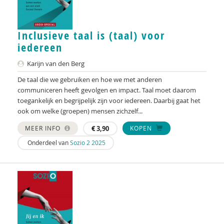
Jenthe Baeyens
Patricia Bakker
Inclusieve taal is (taal) voor
iedereen
Ria Balm
Karijn van den Berg
Eva-Maria den Balvert
De taal die we gebruiken en hoe we met anderen
communiceren heeft gevolgen en impact. Taal moet daarom
Fiet van Beek
toegankelijk en begrijpelijk zijn voor iedereen. Daarbij gaat het
ook om welke (groepen) mensen zichzelf...
Ton Beekman
MEER INFO
€
3,90
KOPEN
Marloes Beijer
Onderdeel van
Sozio 2 2025
Ferdi Bekken en Gerda de Groot
Inge Belderbos-Jansen
Deirdre Beneken genaamd Kolmer
Bertus Benning