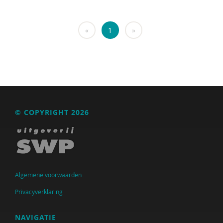
«
1
»
© COPYRIGHT 2026
Algemene voorwaarden
Privacyverklaring
NAVIGATIE