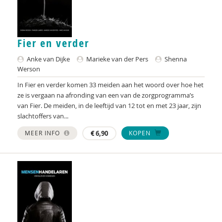
Marianne Berger
Charlotte van Besouw
Fier en verder
Gabriël van Beusekom
Anke van Dijke
Marieke van der Pers
Shenna
Werson
Iva Bicanic
In Fier en verder komen 33 meiden aan het woord over hoe het
Yannick Bleeker
ze is vergaan na afronding van een van de zorgprogramma’s
van Fier. De meiden, in de leeftijd van 12 tot en met 23 jaar, zijn
Jeroen Boekhoven
slachtoffers van...
Arjan Bolt
MEER INFO
€
6,90
KOPEN
Gianni van den Braak
Ilona Brekelmans
Maaike Brunekreef
Ellen de Ruiter