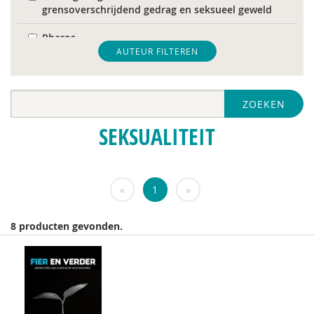
grensoverschrijdend gedrag en seksueel geweld
Pharos
AUTEUR FILTEREN
World Health Organization
Nederlandse Vereniging voor Obstetrie &
ZOEKEN
Gynaecologie (NVOG)
SEKSUALITEIT
Audrey Alards
Ria Andrews
«
1
»
Sander van Arum
Amma Asante
8 producten gevonden.
Hilde Bakker
Dorine Bauduin
Ferdi Bekken