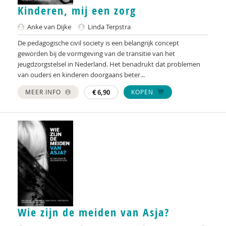
Kelly van den Heuvel
Kinderen, mij een zorg
Evelyn Heynen
Anke van Dijke
Linda Terpstra
De pedagogische civil society is een belangrijk concept
Andrè Hielkema
geworden bij de vormgeving van de transitie van het
jeugdzorgstelsel in Nederland. Het benadrukt dat problemen
Willem Huijnk
van ouders en kinderen doorgaans beter...
Ellen Janssen
MEER INFO
€
6,90
KOPEN
Lucet van der Kamp
Niels van Kleef
Willem Koops
Ron van ’t Land
Bas Levering
Debbie Maas
Wie zijn de meiden van Asja?