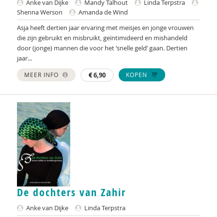
Liselotte Maas
Anke van Dijke
Mandy Talhout
Linda Terpstra
Shenna Werson
Amanda de Wind
Monique Meulemans
Asja heeft dertien jaar ervaring met meisjes en jonge vrouwen
die zijn gebruikt en misbruikt, geïntimideerd en mishandeld
Joy Moonen
door (jonge) mannen die voor het ‘snelle geld’ gaan. Dertien
jaar...
Christa Nieuwboer
MEER INFO
€
6,90
KOPEN
Fieke Pannebakker
Marieke van der Pers
Madelon Pieper
Roos Pijpers
Arend Jan Poelarends
Jeannette Pols
De dochters van Zahir
Marieke Rauhé-Bos
Anke van Dijke
Linda Terpstra
Gerrianne Rozema