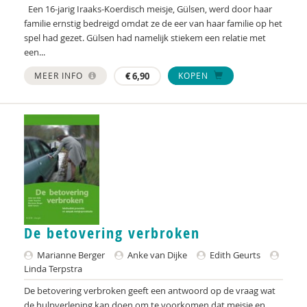
Een 16-jarig Iraaks-Koerdisch meisje, Gülsen, werd door haar
Henrique Sachse
familie ernstig bedreigd omdat ze de eer van haar familie op het
spel had gezet. Gülsen had namelijk stiekem een relatie met
Inge Saris
een...
MEER INFO
€
6,90
KOPEN
Ellin Simon
Jale Simsek
Luuc Smit
Lian Smits
Han Spanjaard
Arianne Struik
De betovering verbroken
Annelies Sturm
Marianne Berger
Anke van Dijke
Edith Geurts
Linda Terpstra
Janne Swinkels
De betovering verbroken geeft een antwoord op de vraag wat
Mandy Talhout
de hulpverlening kan doen om te voorkomen dat meisje en