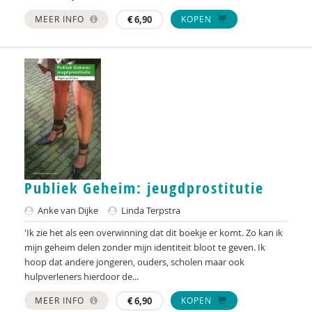
Huub Wiltschut
MEER INFO
€
6,90
KOPEN
Amanda de Wind
Micha de Winter
Anita Wix
Channah Zwiep
Publiek Geheim: jeugdprostitutie
Anke van Dijke
Linda Terpstra
'Ik zie het als een overwinning dat dit boekje er komt. Zo kan ik
mijn geheim delen zonder mijn identiteit bloot te geven. Ik
hoop dat andere jongeren, ouders, scholen maar ook
hulpverleners hierdoor de...
MEER INFO
€
6,90
KOPEN