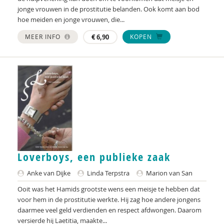
jonge vrouwen in de prostitutie belanden. Ook komt aan bod
Linda Terpstra
hoe meiden en jonge vrouwen, die...
Simon Timmerman
MEER INFO
€
6,90
KOPEN
Gert Jan van den Top
Rianne van Laarhoven
Marion van San
Sophie Vermaning
Remy Vink
Jan Vrielink
Loverboys, een publieke zaak
Shenna Werson
Anke van Dijke
Linda Terpstra
Marion van San
Ooit was het Hamids grootste wens een meisje te hebben dat
Nelleke Westerveld
voor hem in de prostitutie werkte. Hij zag hoe andere jongens
daarmee veel geld verdienden en respect afdwongen. Daarom
Ilona Wildeman
versierde hij Laetitia, maakte...