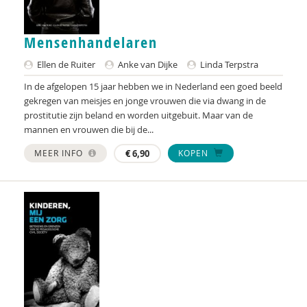
Martine F. Delfos
Mensenhandelaren
Tweede Kamer der Staten-Generaal
Ellen de Ruiter
Anke van Dijke
Linda Terpstra
Johannes Dijkstra
In de afgelopen 15 jaar hebben we in Nederland een goed beeld
Ireen Dubel
gekregen van meisjes en jonge vrouwen die via dwang in de
prostitutie zijn beland en worden uitgebuit. Maar van de
Renee Finkenflügel
mannen en vrouwen die bij de...
Miranda Freriks
MEER INFO
€
6,90
KOPEN
Edith Geurts
Mai Groenevelt
Gerda de Groot
Bernard ten Hag
Joep Hanrath