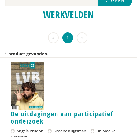
ZOEKEN
Nederlandse Sportalliantie m.m.v. Stichting
Vreedzaam
WERKVELDEN
Pharos
VGN
«
1
»
Jeugdautoriteit (JA)
1 product gevonden.
Anja van der Aa
Yvonne Aartsen
Manja Abrahams
Nesrien Abu Ghazaleh
Anne Addink
De uitdagingen van participatief
Anne Addink
onderzoek
Marian Adriaansen
Angela Prudon
Simone Krijgsman
Dr. Maaike