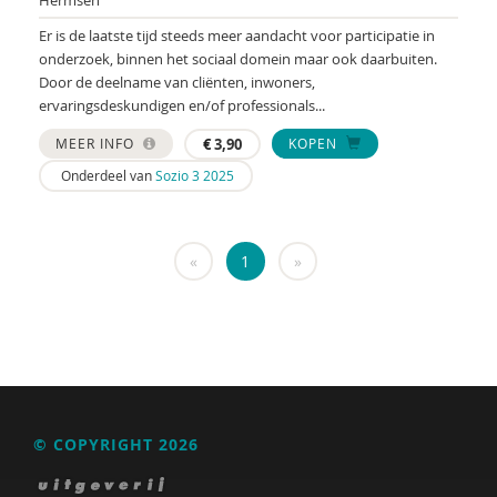
Hermsen
Marcel van Aken
Er is de laatste tijd steeds meer aandacht voor participatie in
onderzoek, binnen het sociaal domein maar ook daarbuiten.
Marga Akkerman
Door de deelname van cliënten, inwoners,
ervaringsdeskundigen en/of professionals...
Catelijne Akkermans
MEER INFO
€
3,90
KOPEN
Alaoui Alaoui
Onderdeel van
Sozio 3 2025
Gerard Alderliefste
Erik Alink
«
1
»
Astrid Altena
José an den Putte
Mariët an Rossum
Ria Andrews
© COPYRIGHT 2026
Nynke Andringa