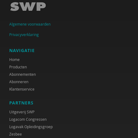
Inge Anthonijsz
Thijs Antonissenn
Algemene voorwaarden
Marleen Arends
Privacyverklaring
Sander van Arum
NAVIGATIE
Silke van Arum
Home
Rob van Asperen
Producten
Abonnementen
Ellen Assenberg
Abonneren
Bob Austmann
Klantenservice
David ter Avest
PARTNERS
Uitgeverij SWP
Paul Baar
Logacom Congressen
Corrie Baas
Logavak Opleidingsgroep
Zesbee