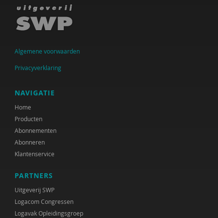
Jochum Deuten
Lia van Doorn
Algemene voorwaarden
Laura Eckhardt
Privacyverklaring
Radboud Engbersen
Jel Engelen
NAVIGATIE
Home
Alfons Fermin
Producten
Aad Francissen
Abonnementen
Abonneren
Liselot Godschalx
Klantenservice
Alke Haarsma-Wisselink
PARTNERS
Riet Hammen-Poldermans
Uitgeverij SWP
Logacom Congressen
Mariska ten Heuw
Logavak Opleidingsgroep