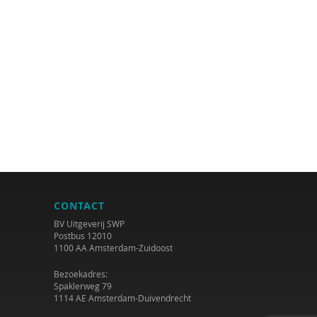
CONTACT
BV Uitgeverij SWP
Postbus 12010
1100 AA Amsterdam-Zuidoost
Bezoekadres:
Spaklerweg 79
1114 AE Amsterdam-Duivendrecht