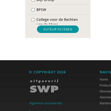
BPSW
College voor de Rechten
van de Mens
AUTEUR FILTEREN
De Raad voor
Volksgezondheid &
Samenleving
diverse
Diversen
© COPYRIGHT 2026
NAVI
DIVOSA
Home
FEMA
Product
Abonne
Fier
Abonne
Algemene voorwaarden
Klanten
GREVIO