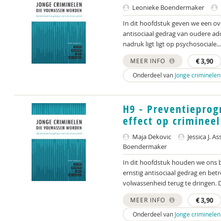
Leonieke Boendermaker
In dit hoofdstuk geven we een ove
antisociaal gedrag van oudere ad
nadruk ligt ligt op psychosociale...
MEER INFO
€
3,90
Onderdeel van
Jonge criminele
H9 - Preventiepro
effect op criminee
Maja Dekovic
Jessica J. A
Boendermaker
In dit hoofdstuk houden we ons b
ernstig antisociaal gedrag en betr
volwassenheid terug te dringen. D
MEER INFO
€
3,90
Onderdeel van
Jonge criminele