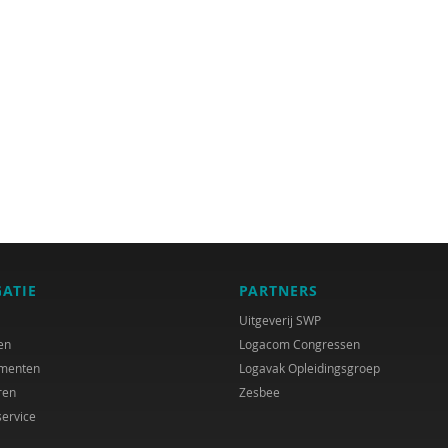
GATIE
PARTNERS
Uitgeverij SWP
en
Logacom Congressen
menten
Logavak Opleidingsgroep
ren
Zesbee
service