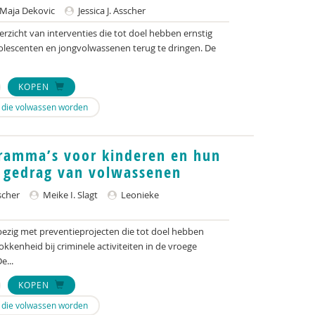
Maja Dekovic
Jessica J. Asscher
rzicht van interventies die tot doel hebben ernstig
olescenten en jongvolwassenen terug te dringen. De
KOPEN
n die volwassen worden
gramma’s voor kinderen en hun
l gedrag van volwassenen
sscher
Meike I. Slagt
Leonieke
ezig met preventieprojecten die tot doel hebben
okkenheid bij criminele activiteiten in de vroege
e...
KOPEN
n die volwassen worden