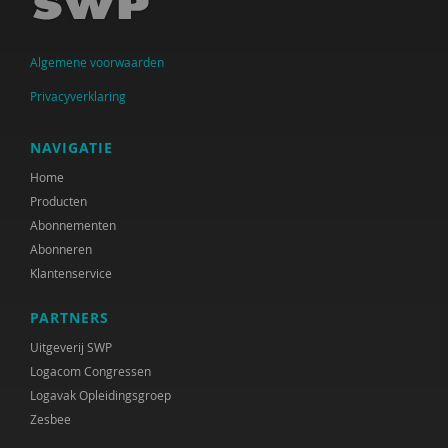
António A. da Graça
Algemene voorwaarden
Remmert Daas
Privacyverklaring
Geert ten Dam
Saskia Daru
NAVIGATIE
Home
Paul Dekker
Producten
Maartje van Dijken
Abonnementen
Abonneren
Anne Bert Dijkstra
Klantenservice
Joep Dohmen
PARTNERS
Peter Paul Doodkorte
Uitgeverij SWP
Logacom Congressen
Nicole Doornink
Logavak Opleidingsgroep
Zesbee
Godfried Engbersen