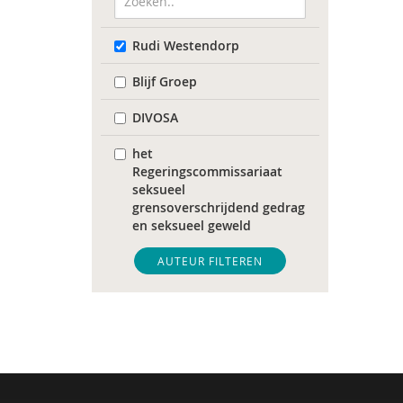
Rudi Westendorp
Blijf Groep
DIVOSA
het
Regeringscommissariaat
seksueel
grensoverschrijdend gedrag
en seksueel geweld
Sonja
AUTEUR FILTEREN
Tim 'S Jongers
Catelijne Akkermans
Mariët an Rossum