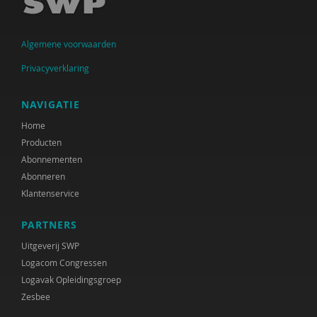
António A. da Graça
Algemene voorwaarden
Remmert Daas
Privacyverklaring
Geert ten Dam
Saskia Daru
NAVIGATIE
Home
Paul Dekker
Producten
Maartje van Dijken
Abonnementen
Abonneren
Anne Bert Dijkstra
Klantenservice
Joep Dohmen
PARTNERS
Peter Paul Doodkorte
Uitgeverij SWP
Logacom Congressen
Nicole Doornink
Logavak Opleidingsgroep
Zesbee
Godfried Engbersen