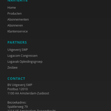
NAVIGATIE
Marcel van Aken
Home
Producten
Marga Akkerman
Abonnementen
Catelijne Akkermans
Abonneren
Klantenservice
Alaoui Alaoui
PARTNERS
Gerard Alderliefste
Uitgeverij SWP
Erik Alink
Logacom Congressen
Logavak Opleidingsgroep
Astrid Altena
Zesbee
José an den Putte
CONTACT
Mariët an Rossum
BV Uitgeverij SWP
Postbus 12010
1100 AA Amsterdam-Zuidoost
Ria Andrews
Bezoekadres:
Nynke Andringa
Spaklerweg 79
1114 AE Amsterdam-Duivendrecht