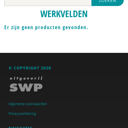
ZOEKEN
Nederlandse Sportalliantie m.m.v. Stichting
Vreedzaam
WERKVELDEN
Pharos
Er zijn geen producten gevonden.
VGN
Jeugdautoriteit (JA)
Anja van der Aa
Yvonne Aartsen
© COPYRIGHT 2026
Manja Abrahams
Nesrien Abu Ghazaleh
Anne Addink
Algemene voorwaarden
Anne Addink
Privacyverklaring
Marian Adriaansen