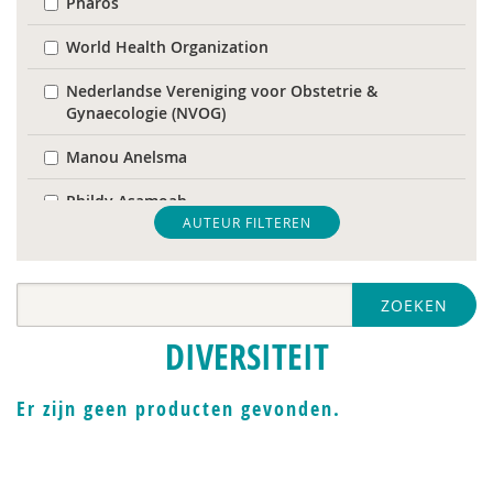
Pharos
World Health Organization
Nederlandse Vereniging voor Obstetrie &
Gynaecologie (NVOG)
Manou Anelsma
Phildy Asamoah
AUTEUR FILTEREN
Mariam Badou
Soukaina Badou
ZOEKEN
Dirck van Bekkum
DIVERSITEIT
Hans Bellaart
Er zijn geen producten gevonden.
Karijn van den Berg
Cindy Boerema