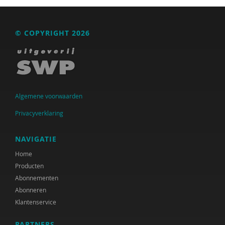
Albert Boon
Sander Bot
© COPYRIGHT 2026
Suzanne Bouma
Kaveh Bouteh
Mark Bovens
Algemene voorwaarden
Anneke Brock
Privacyverklaring
René Broekroelofs
NAVIGATIE
Jette C. van den Berg
Home
Producten
Büsrâ K ca
Abonnementen
Mellouki Cadat-Lampe
Abonneren
Klantenservice
Rens Cremers
PARTNERS