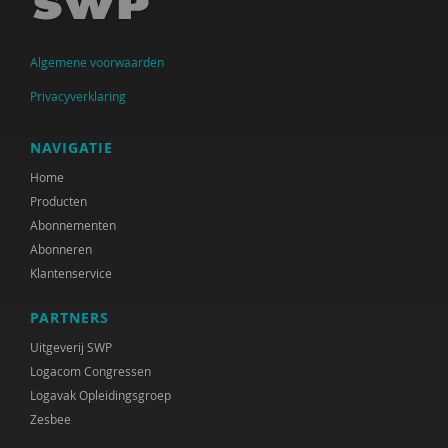
Peter Dijkstra
Algemene voorwaarden
Sietske Dijkstra, Hameeda Lakho en Kirsten
Regtop
Privacyverklaring
Marjolijn Distelbrink
NAVIGATIE
Monique van Driel
Home
Producten
Linda Duvekot
Abonnementen
Miriam Ekelschot
Abonneren
Klantenservice
Nora el Abdouni
PARTNERS
Monique Engelbertink
Uitgeverij SWP
Maarten Faas
Logacom Congressen
Logavak Opleidingsgroep
Angelique Friderich
Zesbee
Marie-José Geenen