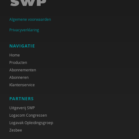
António A. da Graça
Algemene voorwaarden
Remmert Daas
Privacyverklaring
Geert ten Dam
Saskia Daru
NAVIGATIE
Home
Paul Dekker
Producten
Maartje van Dijken
Abonnementen
Abonneren
Anne Bert Dijkstra
Klantenservice
Joep Dohmen
PARTNERS
Peter Paul Doodkorte
Uitgeverij SWP
Logacom Congressen
Nicole Doornink
Logavak Opleidingsgroep
Zesbee
Godfried Engbersen