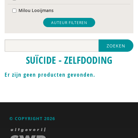
Milou Looijmans
Monique van ’t Erve
AUTEUR FILTEREN
Toon Verlaan
ZOEKEN
Jan Willem van de Maat
SUÏCIDE - ZELFDODING
Er zijn geen producten gevonden.
© COPYRIGHT 2026