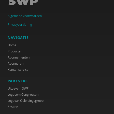
Krijn van Beek
Algemene voorwaarden
Christien Begemann
Privacyverklaring
Joop Belderok
Elena Bendien
NAVIGATIE
Home
Henk Berg
Producten
Sandra Beurskens
Abonnementen
Abonneren
Claudia Biegel
Klantenservice
Eva Bittner
PARTNERS
Arnoud Boerwinkel
Uitgeverij SWP
Logacom Congressen
Liesbeth Boerwinkel
Logavak Opleidingsgroep
Zesbee
Ernst Bohlmeijer