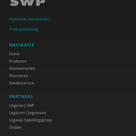
Arwen Hoogenbosch
Algemene voorwaarden
Jos van der Horst
Privacyverklaring
Verwey-Jonker Instituut
Ministeries van Justitie en Veiligheid &
NAVIGATIE
Volksgezondheid, Welzijn en Sport
Home
Producten
Paul Kop
Abonnementen
Christa Nieuwboer
Abonneren
Klantenservice
Matthijs Uyterlinde
PARTNERS
Rianne van der Aa
Uitgeverij SWP
Joline Verloove
Logacom Congressen
Logavak Opleidingsgroep
Susan de Vries
Zesbee