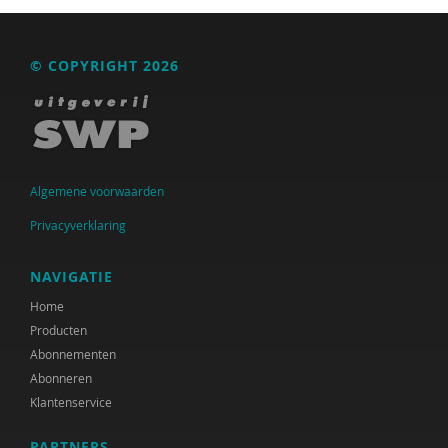
Albert Boon
Sander Bot
© COPYRIGHT 2026
Suzanne Bouma
Kaveh Bouteh
Mark Bovens
Algemene voorwaarden
Anneke Brock
Privacyverklaring
René Broekroelofs
NAVIGATIE
Jette C. van den Berg
Home
Producten
Büsrâ K ca
Abonnementen
Mellouki Cadat-Lampe
Abonneren
Klantenservice
Rens Cremers
PARTNERS