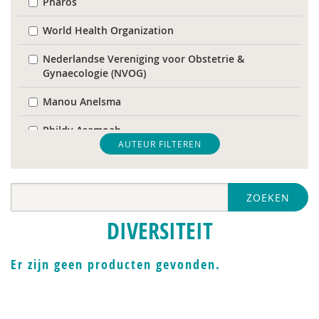
Pharos
World Health Organization
Nederlandse Vereniging voor Obstetrie &
Gynaecologie (NVOG)
Manou Anelsma
Phildy Asamoah
AUTEUR FILTEREN
Mariam Badou
Soukaina Badou
ZOEKEN
Dirck van Bekkum
DIVERSITEIT
Hans Bellaart
Er zijn geen producten gevonden.
Karijn van den Berg
Cindy Boerema