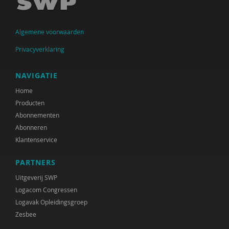
J. Beernink-Wissink
Algemene voorwaarden
Ferdi Bekken
Privacyverklaring
Ferdi Bekken en Gerda de Groot
Frank van den Berg
NAVIGATIE
Home
Victor van den Bersselaar
Producten
Niels Bloembergen
Abonnementen
Abonneren
Anne Boer
Klantenservice
Cindy Boerema
PARTNERS
Josephine Boertjens
Uitgeverij SWP
Logacom Congressen
Marjan Boertjes
Logavak Opleidingsgroep
Zesbee
Marjanne Boesenkool