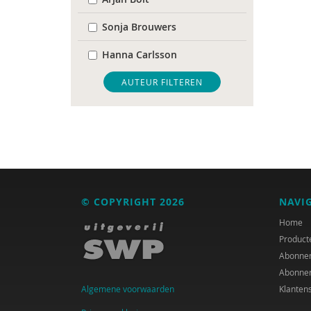
Sonja Brouwers
Hanna Carlsson
José Dankers
AUTEUR FILTEREN
Vincent Decates
Esmaralda Ekinci
Henk Ferwerda
Renske van der Gaag
© COPYRIGHT 2026
NAVI
Dorien Graas
Home
Product
J. Carolien Gravesteijn
Abonne
Abonne
Debby den Heijer
Algemene voorwaarden
Klanten
Arjen Keers