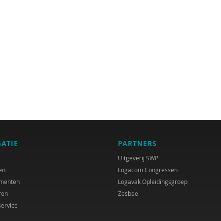
GATIE
PARTNERS
Uitgeverij SWP
en
Logacom Congressen
menten
Logavak Opleidingsgroep
ren
Zesbee
service