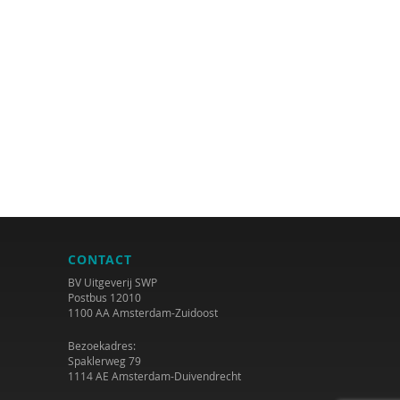
CONTACT
BV Uitgeverij SWP
Postbus 12010
1100 AA Amsterdam-Zuidoost
Bezoekadres:
Spaklerweg 79
1114 AE Amsterdam-Duivendrecht