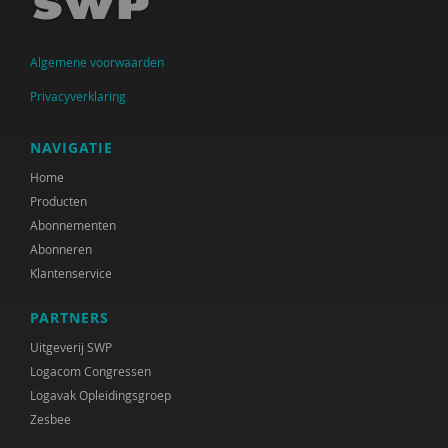
Krijn van Beek
Algemene voorwaarden
Christien Begemann
Privacyverklaring
Joop Belderok
Elena Bendien
NAVIGATIE
Home
Henk Berg
Producten
Sandra Beurskens
Abonnementen
Abonneren
Claudia Biegel
Klantenservice
Eva Bittner
PARTNERS
Arnoud Boerwinkel
Uitgeverij SWP
Logacom Congressen
Liesbeth Boerwinkel
Logavak Opleidingsgroep
Zesbee
Ernst Bohlmeijer