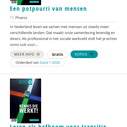
René Broekroelofs
Een potpourri van mensen
Sophie Buchel
Pharos
Leonie van Buuren
In Nederland leven we samen met mensen uit steeds meer
verschillende landen. Dat maakt onze samenleving levendig en
Wendy Buysse
divers. Als professional in het sociale werkveld stelt het je echter
soms ook voor...
Mellouki Cadat-Lampe
MEER INFO
Gratis
KOPEN
Crétien van Campen
Onderdeel van
Sozio 1 2026
Hanna Carlsson
Mathilde Compagner
Sociaal en Cultureel Planbureau
Erik Dannenberg
Saskia Daru
Leren als hefboom voor transitie
Vincent Decates