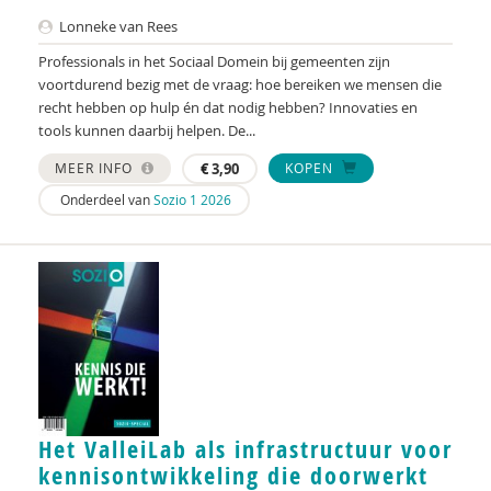
Lonneke van Rees
Karin Dijkstra
Professionals in het Sociaal Domein bij gemeenten zijn
Sietske Dijkstra
voortdurend bezig met de vraag: hoe bereiken we mensen die
recht hebben op hulp én dat nodig hebben? Innovaties en
Stef Dingemans
tools kunnen daarbij helpen. De...
Jerôme van Dongen
MEER INFO
€
3,90
KOPEN
Onderdeel van
Sozio 1 2026
Peter Paul Doodkorte
Peter Paul J. Doodkorte
Pieter Dronkers
Jesse Dusseljee
Laura Eckhardt
Madelon Eelderink
Het ValleiLab als infrastructuur voor
Kathalijne Eendhuizen
kennisontwikkeling die doorwerkt