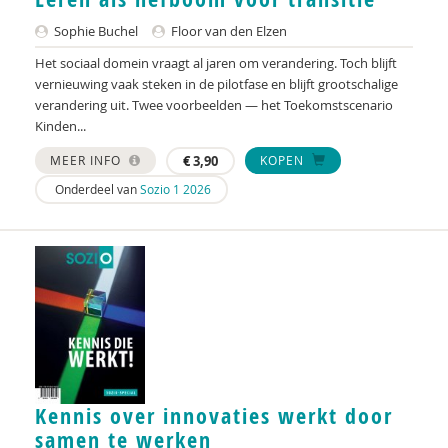
Sophie Buchel
Floor van den Elzen
C. Dedding
Het sociaal domein vraagt al jaren om verandering. Toch blijft
Mieke Defieuw
vernieuwing vaak steken in de pilotfase en blijft grootschalige
verandering uit. Twee voorbeelden — het Toekomstscenario
C.J. Degener
Kinden...
Paul Dekker
MEER INFO
€
3,90
KOPEN
Onderdeel van
Sozio 1 2026
Paul Delnooz
Jochum Deuten
Bram van Dijk
Diana van Dijk
Luna van Dijk
Petra van Dijk
Kennis over innovaties werkt door
Anke van Dijke
samen te werken