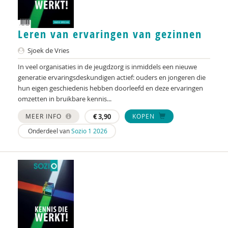
Lisette Blankesteijn
Yannick Bleeker
Leren van ervaringen van gezinnen
Yannick Bleeker
Sjoek de Vries
In veel organisaties in de jeugdzorg is inmiddels een nieuwe
Jeroen Boekhoven
generatie ervaringsdeskundigen actief: ouders en jongeren die
hun eigen geschiedenis hebben doorleefd en deze ervaringen
Anita Boele
omzetten in bruikbare kennis...
Hester de Boer
MEER INFO
€
3,90
KOPEN
Cindy Boerema
Onderdeel van
Sozio 1 2026
Arjan Bolt
Rudy Bonnet
Simone Boogaarts
Marijke Booijink