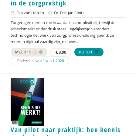
in de zorgpraktijk
Esmaralda Ekinci
Eva van Harten
Dr. Erik-Jan Smits
Floor van den Elzen
Zorgvragen nemen toe in aantal en complexiteit, terwijl de
arbeidsmarkt onder druk staat. Tegelijkertijd verandert
Radboud Engbersen
technologie het werk van zorgprofessionals ingrijpend: ze
moeten digitaal vaardig zijn, nieuwe...
Radboud Engbersen
MEER INFO
€
3,90
KOPEN
Monique Engelbertink
Onderdeel van
Sozio 1 2026
Erika Espinola y Vazquez
Maarten Faas
Minne Fekkes
Henk Ferwerda
Mirjam Flantua-Ridderbos
Mark Franken
Van pilot naar praktijk: hoe kennis