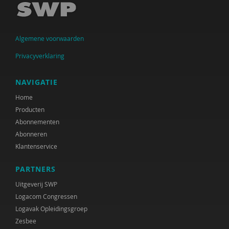
Susan Hupkens
Marja Jager-Vreugdenhil
Algemene voorwaarden
Carinda Jansen
Privacyverklaring
Thijs Jansen
NAVIGATIE
Janine Janssen
Home
Producten
Rienk Janssens
Abonnementen
Abonneren
Arjen Jeninga
Klantenservice
Wouter Jongebreur
PARTNERS
Ageeth Jorna
Uitgeverij SWP
Logacom Congressen
Jan Jukema
Logavak Opleidingsgroep
Nadja Jungmann
Zesbee