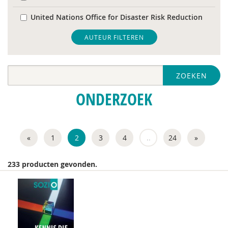
United Nations Office for Disaster Risk Reduction
WRR
AUTEUR FILTEREN
Tim 'S Jongers
ZOEKEN
Jeugdautoriteit (JA)
ONDERZOEK
Manja Abrahams
Marco Algera
«
1
2
3
4
..
24
»
Hans Alma
Astrid Altena
233 producten gevonden.
Phildy Asamoah
Jolanda Asmoredjo
Ingrid Bakker