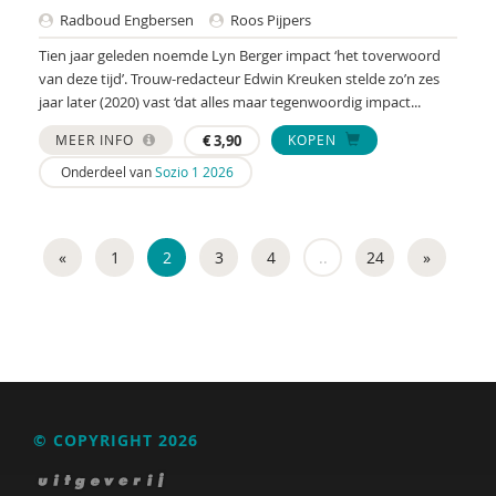
Radboud Engbersen
Roos Pijpers
Niels Hermens
Tien jaar geleden noemde Lyn Berger impact ‘het toverwoord
van deze tijd’. Trouw-redacteur Edwin Kreuken stelde zo’n zes
Maaike Hermsen
jaar later (2020) vast ‘dat alles maar tegenwoordig impact...
Mariska ten Heuw
MEER INFO
€
3,90
KOPEN
John Hokkeling
Onderdeel van
Sozio 1 2026
Marcel Hoogenboom
«
1
2
3
4
..
24
»
Sophie Hospers
Marjet van Houten
Pepijn van Houwelingen
Paulina Hublart
Willem Huijnk
© COPYRIGHT 2026
Marije van der Hulst