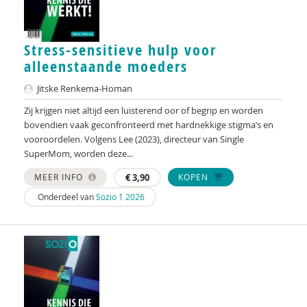
Cora Bartelink
Simon Bax
Stress-sensitieve hulp voor
alleenstaande moeders
Mariëlle Beijersbergen
Jitske Renkema-Homan
Dirck van Bekkum
Zij krijgen niet altijd een luisterend oor of begrip en worden
bovendien vaak geconfronteerd met hardnekkige stigma’s en
Gülcan Bektas
vooroordelen. Volgens Lee (2023), directeur van Single
SuperMom, worden deze...
Irene van Bentum
MEER INFO
€
3,90
KOPEN
Karijn van den Berg
Onderdeel van
Sozio 1 2026
Els Beukers
Gabriël van Beusekom
Elske Bijlman
Marc van Bijsterveldt