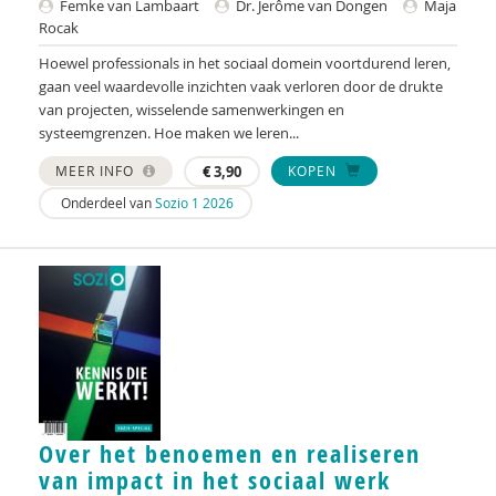
Tim Haarlemmer
Femke van Lambaart
Dr. Jerôme van Dongen
Maja
Rocak
Alke Haarsma-Wisselink
Hoewel professionals in het sociaal domein voortdurend leren,
gaan veel waardevolle inzichten vaak verloren door de drukte
Mirjam de Haas
van projecten, wisselende samenwerkingen en
systeemgrenzen. Hoe maken we leren...
Chris Hagelen-Muller
MEER INFO
€
3,90
KOPEN
Denise Hall
Onderdeel van
Sozio 1 2026
Coosje Hammink
Lectoraat Rehabilitatie, Hanze
Willemijn den Harder
Anne-Laura van Harmelen
Eva van Harten
Marcha Hartman - van der Laan
Over het benoemen en realiseren
van impact in het sociaal werk
Wiljan Hendrikx