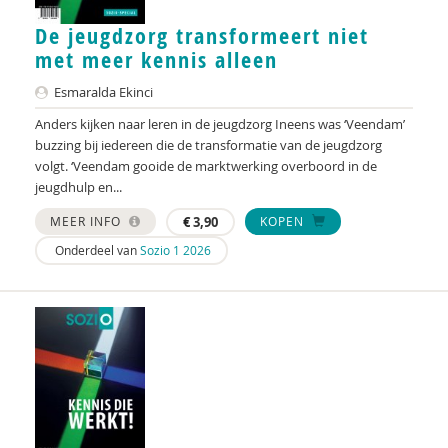
Martijn Bool
De jeugdzorg transformeert niet
Imke Boonen
met meer kennis alleen
Els Bos - de Groot
Esmaralda Ekinci
Anders kijken naar leren in de jeugdzorg Ineens was ‘Veendam’
Ferry Boschman
buzzing bij iedereen die de transformatie van de jeugdzorg
volgt. ‘Veendam gooide de marktwerking overboord in de
Wilco Bosems
jeugdhulp en...
Jenny Boumans
MEER INFO
€
3,90
KOPEN
Gianni van den Braak
Onderdeel van
Sozio 1 2026
Margriet Braun
Sonja Brilleslijper-Kater
Jeroen van den Broek
Toine Broekhuis