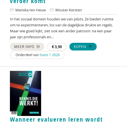
verder komt
Renske van der Gaag
Mariska ten Heuw
Wouter Kersten
Maartje Gardeniers
In het sociaal domein houden we van pilots. Ze bieden ruimte
om te experimenteren, los van de dagelijkse drukte en regels.
Ron Genders
Maar wie goed kijkt, ziet ook een ander patroon: na een paar
Leonore Gerrits
jaar zijn professionals en...
MEER INFO
€
3,90
KOPEN
Liesbeth Geuze
Onderdeel van
Sozio 1 2026
N.S. Goedhart
Marleen Goumans
J. Carolien Gravesteijn
Hubèrt de Groot
Paul Gruter
Selma van der Haar
Wanneer evalueren leren wordt