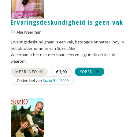
Jacqueline Blok
Jan Blokker jr.
Ervaringsdeskundigheid is geen vak
Geraldien Blokland
Alie Weerman
Laurine Blonk
Ervaringsdeskundigheid is een vak, betoogde Annette Plooy in
het oktobernummer van Sozio. Alie
Jeroen Boekhoven
Weerman is het niet met haar eens en legt in dit artikel uit
waarom.
Karen Boele
MEER INFO
€
3,90
KOPEN
Anne Boer
Onderdeel van
Sozio 91 - 2009
Marjan Boertjes
Wilma Boevink
Ben Boksebeld
Arjan Bolt