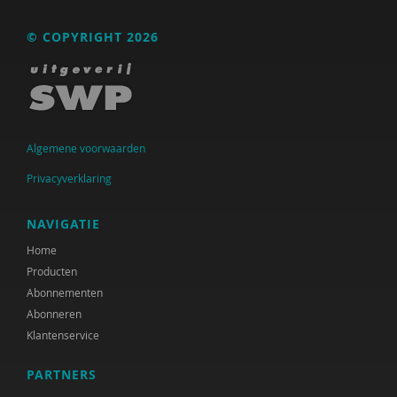
Liza Bruinhart
© COPYRIGHT 2026
Jacquie Buijs
Jaap Buitink
Marga Burggraaff
Algemene voorwaarden
Angela Busto
Privacyverklaring
Job Catshoek
NAVIGATIE
Claudia Claes
Home
Dorien Claessen
Producten
Abonnementen
Leonie Cramer
Abonneren
Klantenservice
Heleen Crul
PARTNERS
Gioi D’Innocenzo