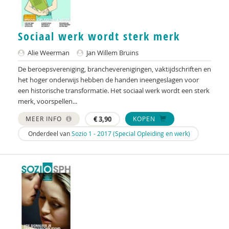
S.M. Babovic
Jenthe Baeyens
Sociaal werk wordt sterk merk
Alie Weerman
Jan Willem Bruins
Patricia Bakker
De beroepsvereniging, brancheverenigingen, vaktijdschriften en
Ria Balm
het hoger onderwijs hebben de handen ineengeslagen voor
een historische transformatie. Het sociaal werk wordt een sterk
Eva-Maria den Balvert
merk, voorspellen...
Fiet van Beek
MEER INFO
€
3,90
KOPEN
Onderdeel van
Sozio 1 - 2017 (Special Opleiding en werk)
Ton Beekman
Marloes Beijer
Ferdi Bekken en Gerda de Groot
Inge Belderbos-Jansen
Deirdre Beneken genaamd Kolmer