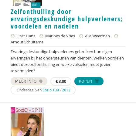
Bertus Benning
Zelfonthulling door
ervaringsdeskundige hulpverleners;
Joop Berding
voordelen en nadelen
Frank van den Berg
Lizet Hans
Marloes de Vries
Alie Weerman
Karijn van den Berg
Arnout Schuitema
Ervaringsdeskundige hulpverleners gebruiken hun eigen
Gerda van den Berg-van Haaften
ervaringen bij het ondersteunen van cliënten. Welke voordelen
biedt deze zelfonthulling en welke valkuilen moet je zien
Marianne Berger
te vermijden?
Lonneke Bierhoff
MEER INFO
€
3,90
KOPEN
Gert Biesta
Onderdeel van
Sozio 109 - 2012
Jan Bijlsma
Marjolijn Bijvoets
Niels Bloembergen