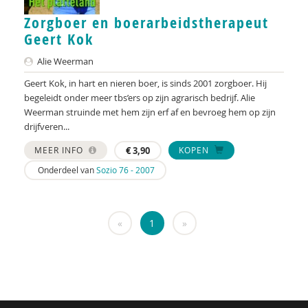
Zorgboer en boerarbeidstherapeut
Kees Both
Geert Kok
Ike Bouma
Alie Weerman
Ernst Bouweriks
Geert Kok, in hart en nieren boer, is sinds 2001 zorgboer. Hij
begeleidt onder meer tbs’ers op zijn agrarisch bedrijf. Alie
Tineke Bouwes
Weerman struinde met hem zijn erf af en bevroeg hem op zijn
drijfveren...
Huub Braam
MEER INFO
€
3,90
KOPEN
Ype Brada
Onderdeel van
Sozio 76 - 2007
Els Bransen
Margriet Braun
«
1
»
Jaska de Bree
Marielle Brenninkmeijer
Marco Brok