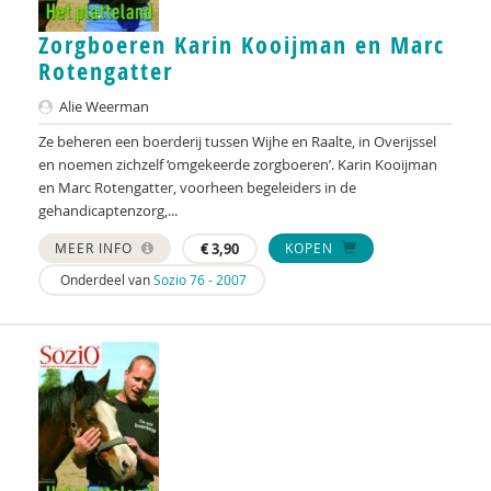
Bodo Bombosch
Zorgboeren Karin Kooijman en Marc
Denise Bontje
Rotengatter
Simone Boogaarts
Alie Weerman
Marijke Booijink
Ze beheren een boerderij tussen Wijhe en Raalte, in Overijssel
en noemen zichzelf ‘omgekeerde zorgboeren’. Karin Kooijman
Martijn Bool
en Marc Rotengatter, voorheen begeleiders in de
gehandicaptenzorg,...
Imke Boonen
MEER INFO
€
3,90
KOPEN
Imke Boonen
Onderdeel van
Sozio 76 - 2007
Nanne Boonstra
Ansje Bootsma
Rick Borkent
Jacqueline Bosker
Willem Bosveld