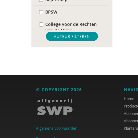
BPSW
College voor de Rechten
van de Mens
AUTEUR FILTEREN
De Raad voor
Volksgezondheid &
Samenleving
diverse
Diversen
© COPYRIGHT 2026
NAVI
DIVOSA
Home
FEMA
Product
Abonne
Fier
Abonne
Algemene voorwaarden
Klanten
GREVIO