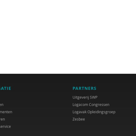
GATIE
PARTNERS
Uitgeverij SWP
en
Logacom Congressen
menten
Logavak Opleidingsgroep
ren
Zesbee
service