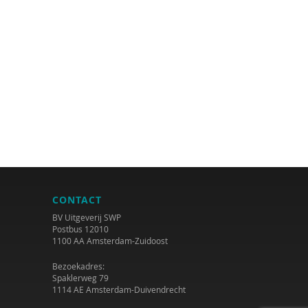
CONTACT
BV Uitgeverij SWP
Postbus 12010
1100 AA Amsterdam-Zuidoost
Bezoekadres:
Spaklerweg 79
1114 AE Amsterdam-Duivendrecht