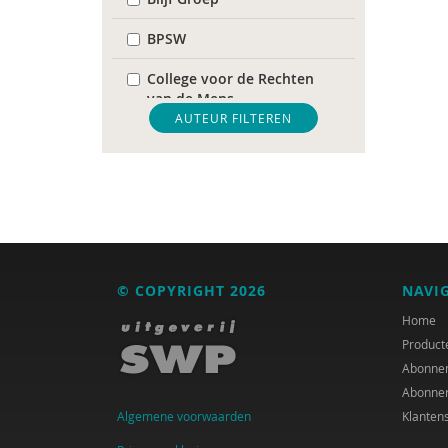
BPSW
College voor de Rechten
van de Mens
AUTEUR FILTEREN
De Raad voor
Volksgezondheid &
Samenleving
diverse
Diversen
© COPYRIGHT 2026
NAVI
DIVOSA
Home
FEMA
Product
Abonne
Fier
Abonne
Algemene voorwaarden
Klanten
GREVIO