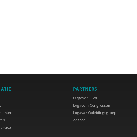
GATIE
PARTNERS
Uitgeverij SWP
en
Logacom Congressen
menten
Logavak Opleidingsgroep
ren
Zesbee
service