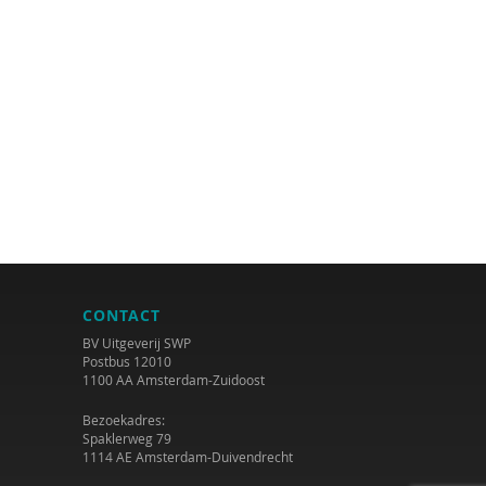
CONTACT
BV Uitgeverij SWP
Postbus 12010
1100 AA Amsterdam-Zuidoost
Bezoekadres:
Spaklerweg 79
1114 AE Amsterdam-Duivendrecht