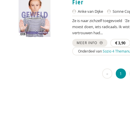
Fier
Anke van Dijke
Sonne Cop
Ze is naar zichzelf toegevoeld ‘Ze 
moest doen, iets radicaals. Ik wi
vertrouwen had...
MEER INFO
€
3,90
Onderdeel van
Sozio 4 Themanu
«
1