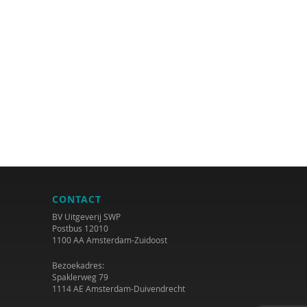
CONTACT
BV Uitgeverij SWP
Postbus 12010
1100 AA Amsterdam-Zuidoost
Bezoekadres:
Spaklerweg 79
1114 AE Amsterdam-Duivendrecht