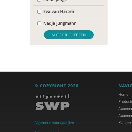
Eva van Harten
Nadja Jungmann
Mariël Kanne
AUTEUR FILTEREN
Anne-Ruth van Leeuwen
Erik-Jan Smits
© COPYRIGHT 2026
NAVI
Home
Product
Abonne
Abonne
Algemene voorwaarden
Klanten