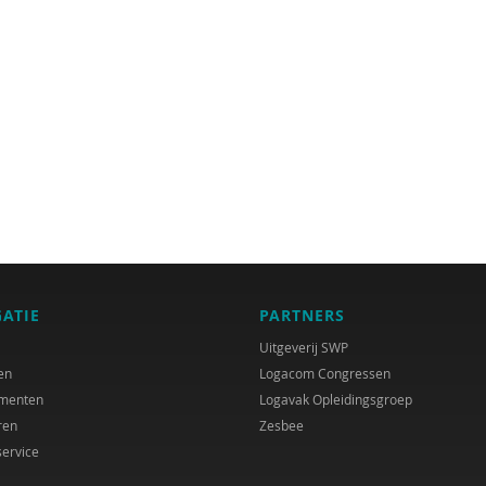
GATIE
PARTNERS
Uitgeverij SWP
en
Logacom Congressen
menten
Logavak Opleidingsgroep
ren
Zesbee
service