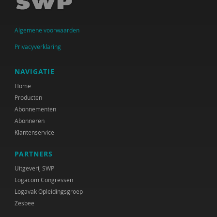
Jan Jukema
Algemene voorwaarden
Carolien Konijn
Privacyverklaring
J.K. Kool
Paul Kop
NAVIGATIE
Home
Cindy Kruijthof
Producten
M.H. Nagtegaal
Abonnementen
Abonneren
Coby Nell
Klantenservice
Jeannette Pols
PARTNERS
Gabriël Prinsenberg
Uitgeverij SWP
Logacom Congressen
Joke Ravensbergen
Logavak Opleidingsgroep
Zesbee
Han Spanjaard