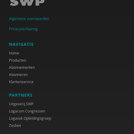
Krijn van Beek
Algemene voorwaarden
Christien Begemann
Privacyverklaring
Joop Belderok
Elena Bendien
NAVIGATIE
Home
Henk Berg
Producten
Sandra Beurskens
Abonnementen
Abonneren
Claudia Biegel
Klantenservice
Eva Bittner
PARTNERS
Arnoud Boerwinkel
Uitgeverij SWP
Logacom Congressen
Liesbeth Boerwinkel
Logavak Opleidingsgroep
Zesbee
Ernst Bohlmeijer