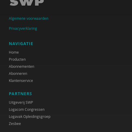
Marianne Berger
Algemene voorwaarden
Charlotte van Besouw
Privacyverklaring
Gabriël van Beusekom
Iva Bicanic
NAVIGATIE
Home
Yannick Bleeker
Producten
Jeroen Boekhoven
Abonnementen
Abonneren
Arjan Bolt
Klantenservice
Gianni van den Braak
PARTNERS
Ilona Brekelmans
Uitgeverij SWP
Logacom Congressen
Maaike Brunekreef
Logavak Opleidingsgroep
Zesbee
Ellen de Ruiter