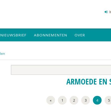
I
NIEUWSBRIEF
ABONNEMENTEN
OVER
den
ARMOEDE EN 
«
1
2
3
4
5