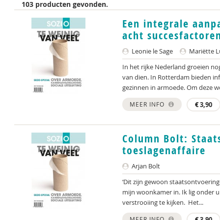
103 producten gevonden.
Een integrale aanp
acht succesfactore
Leonie le Sage
Mariëtte L
In het rijke Nederland groeien n
van dien. In Rotterdam bieden in
gezinnen in armoede. Om deze wer
MEER INFO
€
3,90
Column Bolt: Staat
toeslagenaffaire
Arjan Bolt
‘Dit zijn gewoon staatsontvoerin
mijn woonkamer in. Ik lig onder­ 
verstrooiing te kijken. Het...
MEER INFO
€
3,90