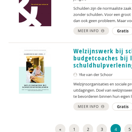
Schulden zijn de normaalste zaak
zonder schulden. Voor een groot
dan ook geen probleem. Maar voo
MEER INFO
Gratis
Welzijnswerk bij s
budgetcoaches bij l
schuldhulpverlenin
Yke van der Schoor
Welzijnsorganisaties en sociale p
uitdagingen. Doel van welzijnsw
te bevorderen binnen hun eigen 
MEER INFO
Gratis
«
1
2
3
4
5