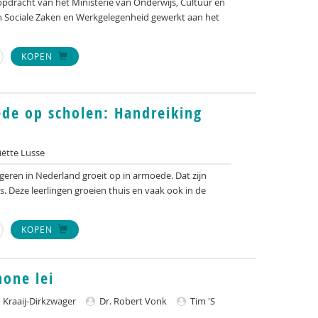
opdracht van het Ministerie van Onderwijs, Cultuur en
n Sociale Zaken en Werkgelegenheid gewerkt aan het
KOPEN
e op scholen: Handreiking
ëtte Lusse
geren in Nederland groeit op in armoede. Dat zijn
s. Deze leerlingen groeien thuis en vaak ook in de
KOPEN
hone lei
Kraaij-Dirkzwager
Dr. Robert Vonk
Tim 'S