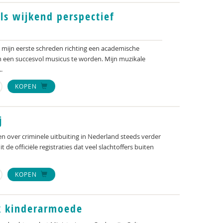
als wijkend perspectief
8 mijn eerste schreden richting een academische
 een succesvol musicus te worden. Mijn muzikale
.
KOPEN
j
gen over criminele uitbuiting in Nederland steeds verder
t de officiële registraties dat veel slachtoffers buiten
KOPEN
k kinderarmoede