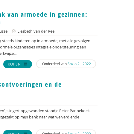
ak van armoede in gezinnen:
n
usse
Liesbeth van der Ree
og steeds kinderen op in armoede, met alle gevolgen
formele organisaties integrale ondersteuning aan
kwijze...
Onderdeel van
Sozio 2 - 2022
KOPEN
sontvoeringen en de
gen’, slingert opgewonden standje Peter Pannekoek
uitgezakt op mijn bank naar wat welverdiende
Onderdeel van
Sozio 2 - 2022
KOPEN