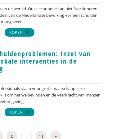
 van de wereld. Onze economie kan niet functioneren
 deel van de Nederlandse bevolking vormen schulden
r ongeveer...
KOPEN
chuldenproblemen: Inzet van
okale interventies in de
g
rofessionals staan voor grote maatschappelijke
erk is om het welbevinden en de veerkracht van mensen
leefomgeving.
KOPEN
6
..
11
»