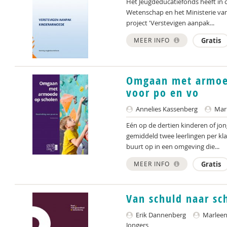
Het Jeugdeducatiefonds heeft in 
Wetenschap en het Ministerie va
project 'Verstevigen aanpak...
MEER INFO
Gratis
Omgaan met armoed
voor po en vo
Annelies Kassenberg
Mari
Eén op de dertien kinderen of jon
gemiddeld twee leerlingen per kla
buurt op in een omgeving die...
MEER INFO
Gratis
Van schuld naar sc
Erik Dannenberg
Marleen 
Jongers