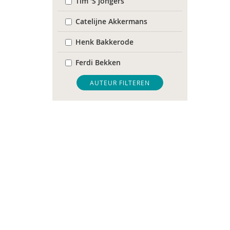
Tim 'S Jongers
Catelijne Akkermans
Henk Bakkerode
Ferdi Bekken
Jeroen Boekhoven
AUTEUR FILTEREN
Ben Boksebeld
Evelyn Boksebeld
Arjan Bolt
Rick Borkent
Margriet Braun
Sophie Buchel
Karin van der Burgt