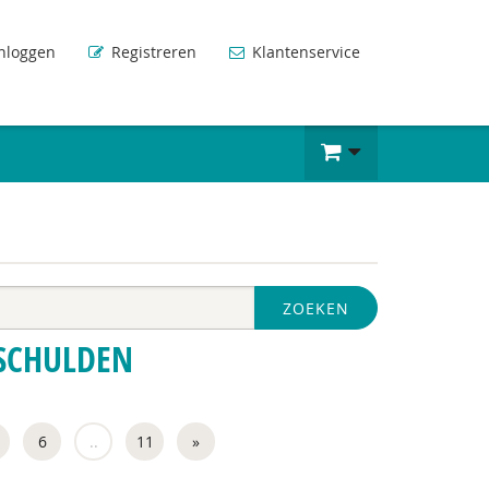
nloggen
Registreren
Klantenservice
ZOEKEN
SCHULDEN
6
..
11
»