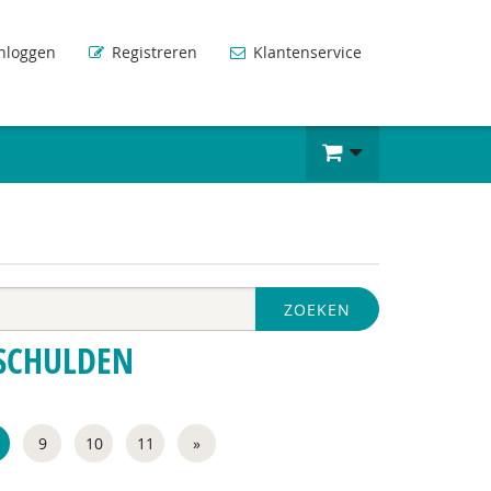
nloggen
Registreren
Klantenservice
ZOEKEN
SCHULDEN
9
10
11
»