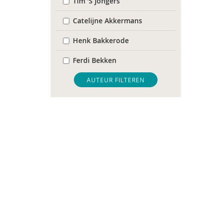
Tim 'S Jongers
Catelijne Akkermans
Henk Bakkerode
Ferdi Bekken
Jeroen Boekhoven
AUTEUR FILTEREN
Ben Boksebeld
Evelyn Boksebeld
Arjan Bolt
Rick Borkent
Margriet Braun
Sophie Buchel
Karin van der Burgt