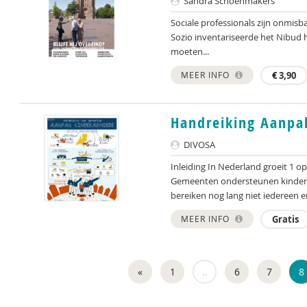
Sandra Schoenmakers
Sociale professionals zijn onmisb
Sozio inventariseerde het Nibud h
moeten...
MEER INFO
€
3,90
Handreiking Aanpa
DIVOSA
Inleiding In Nederland groeit 1 o
Gemeenten ondersteunen kindere
bereiken nog lang niet iedereen en 
MEER INFO
Gratis
«
1
..
6
7
8