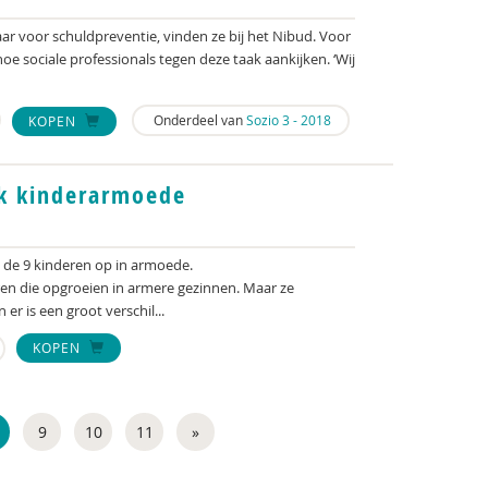
aar voor schuldpreventie, vinden ze bij het Nibud. Voor
oe sociale professionals tegen deze taak aankijken. ‘Wij
Onderdeel van
Sozio 3 - 2018
KOPEN
k kinderarmoede
p de 9 kinderen op in armoede.
n die opgroeien in armere gezinnen. Maar ze
er is een groot verschil...
KOPEN
9
10
11
»