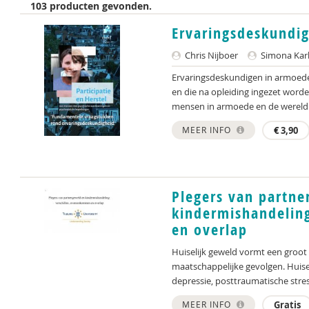
103 producten gevonden.
Ervaringsdeskundig
Chris Nijboer
Simona Kar
Ervaringsdeskundigen in armoede 
en die na opleiding ingezet worde
mensen in armoede en de wereld 
MEER INFO
€
3,90
Plegers van partne
kindermishandeling
en overlap
Huiselijk geweld vormt een groot
maatschappelijke gevolgen. Huisel
depressie, posttraumatische stress
MEER INFO
Gratis