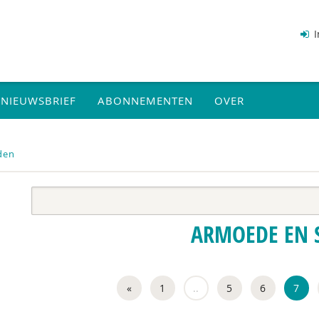
I
NIEUWSBRIEF
ABONNEMENTEN
OVER
den
ARMOEDE EN 
«
1
..
5
6
7