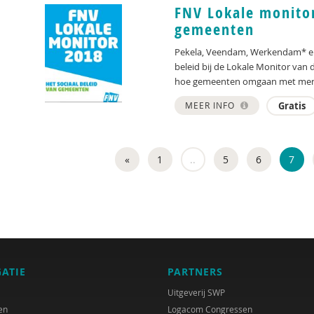
FNV Lokale monitor
gemeenten
Pekela, Veendam, Werkendam* en 
beleid bij de Lokale Monitor van 
hoe gemeenten omgaan met mens
MEER INFO
Gratis
«
1
..
5
6
7
GATIE
PARTNERS
Uitgeverij SWP
en
Logacom Congressen