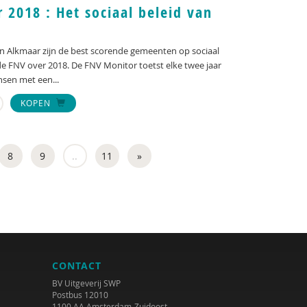
 2018 : Het sociaal beleid van
Alkmaar zijn de best scorende gemeenten op sociaal
de FNV over 2018. De FNV Monitor toetst elke twee jaar
en met een...
KOPEN
8
9
..
11
»
CONTACT
BV Uitgeverij SWP
Postbus 12010
1100 AA Amsterdam-Zuidoost