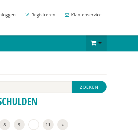
nloggen
Registreren
Klantenservice
ZOEKEN
SCHULDEN
8
9
..
11
»