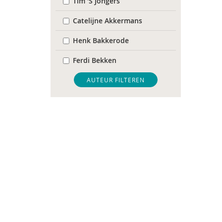
Tim 'S Jongers
Catelijne Akkermans
Henk Bakkerode
Ferdi Bekken
Jeroen Boekhoven
AUTEUR FILTEREN
Ben Boksebeld
Evelyn Boksebeld
Arjan Bolt
Rick Borkent
Margriet Braun
Sophie Buchel
Karin van der Burgt