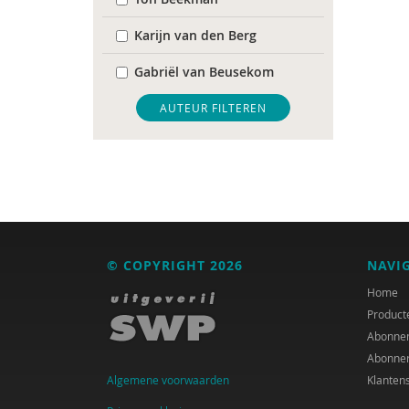
Karijn van den Berg
Gabriël van Beusekom
Lonneke Bierhoff
AUTEUR FILTEREN
Gert Biesta
Jan Blommaert
Anita Boele
Jan de Boom
© COPYRIGHT 2026
NAVI
Suzanne Bouma
Home
Product
Mellouki Cadat-Lampe
Abonne
Abonne
Crétien van Campen
Algemene voorwaarden
Klanten
Sarah Capel