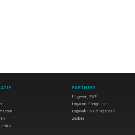
GATIE
PARTNERS
Uitgeverij SWP
en
Logacom Congressen
menten
Logavak Opleidingsgroep
ren
Zesbee
service