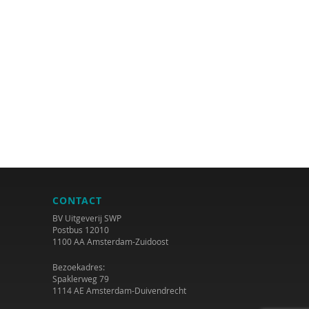
CONTACT
BV Uitgeverij SWP
Postbus 12010
1100 AA Amsterdam-Zuidoost
Bezoekadres:
Spaklerweg 79
1114 AE Amsterdam-Duivendrecht