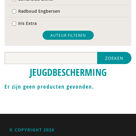
Radboud Engbersen
Iris Extra
Thijs Jansen
AUTEUR FILTEREN
Rienk Janssens
ZOEKEN
Caroline Karssen
JEUGDBESCHERMING
Hellen Kooijman
Charlotte Mol
Er zijn geen producten gevonden.
Maria van Rooijen
Aletta Simons
© COPYRIGHT 2026