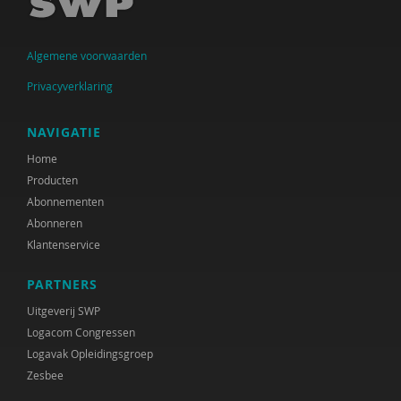
Judith den Besten
Catrien Bijleveld
Algemene voorwaarden
Ministerie van Binnenlandse Zaken en
Privacyverklaring
Koninkrijksrelaties
Arjan Blokland
NAVIGATIE
Home
Anne-Mei Blom
Producten
Martine Blom
Abonnementen
Abonneren
Leonieke Boendermaker
Klantenservice
Hester de Boer
PARTNERS
Arjan Bolt
Uitgeverij SWP
Logacom Congressen
Inge Bongers
Logavak Opleidingsgroep
Zesbee
Sanne Boschman