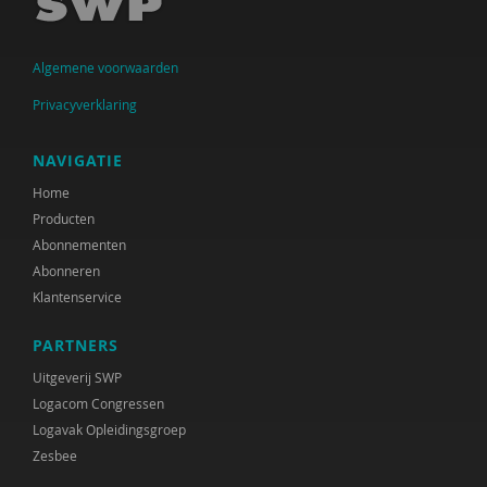
Jolanda Douma
Monique van Driel
Algemene voorwaarden
Jessica Gort
Privacyverklaring
Joep Holten
NAVIGATIE
Jos van der Horst
Home
Producten
Roelof Hortulanus
Abonnementen
Mariëtte van den Hoven
Abonneren
Klantenservice
Ans de Jong
PARTNERS
Bea Jongsma
Uitgeverij SWP
Yildiz Karadag
Logacom Congressen
Logavak Opleidingsgroep
Ruudje Kea
Zesbee
Petula Klein Nagelvoort