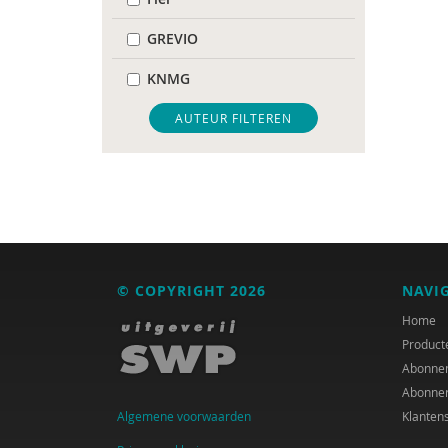
GREVIO
KNMG
Pharos
AUTEUR FILTEREN
Regioplan
Pauline Aarten
Anne Addink
Catelijne Akkermans
© COPYRIGHT 2026
NAVI
Channa Al
Home
Product
Audrey Alards
Abonne
Abonne
José an den Putte
Algemene voorwaarden
Klanten
Ria Andrews