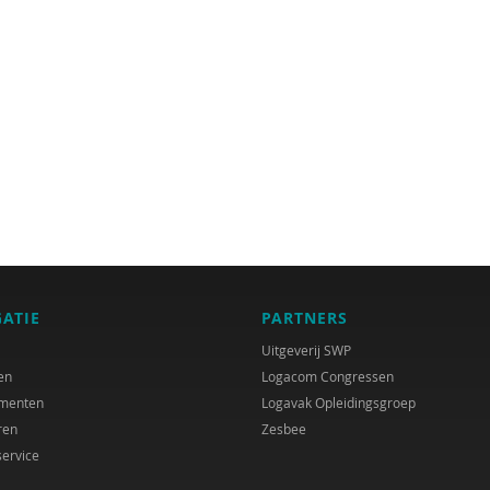
GATIE
PARTNERS
Uitgeverij SWP
en
Logacom Congressen
menten
Logavak Opleidingsgroep
ren
Zesbee
service