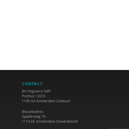
CONTACT
BV Uitgeverij SWP
Postbus 12010
1100 AA Amsterdam-Zuidoost
Bezoekadres:
Spaklerweg 79
1114 AE Amsterdam-Duivendrecht