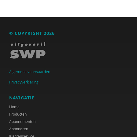
Henk Bakkerode
Maria Baltag
Fiet van Beek
© COPYRIGHT 2026
Ton Beekman
Charlotte Beenakker
Yvette de Beer
Algemene voorwaarden
Ferdi Bekken
Privacyverklaring
Ferdi Bekken en Gerda de Groot
NAVIGATIE
Maurits Berger
Home
Producten
Mies Bezemer
Abonnementen
Marc van Bijsterveldt
Abonneren
Klantenservice