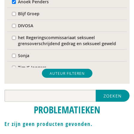
Anoek Penders
Blijf Groep
DIVOSA
het Regeringscommissariaat seksueel
grensoverschrijdend gedrag en seksueel geweld
Sonja
Tim 'S Jongers
AUTEUR FILTEREN
Catelijne Akkermans
Mariët an Rossum
ZOEKEN
Bob Austmann
PROBLEMATIEKEN
Naima Azough
Er zijn geen producten gevonden.
Corrie Baas