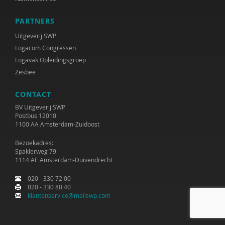
Janne Bless
PARTNERS
Niels Bloembergen
Uitgeverij SWP
Jeroen Boekhoven
Logacom Congressen
Logavak Opleidingsgroep
Paul Boelen
Zesbee
Hester de Boer
CONTACT
Marjan Boertjes
BV Uitgeverij SWP
Postbus 12010
1100 AA Amsterdam-Zuidoost
Rinke Bok
Bezoekadres:
Ben Boksebeld
Spaklerweg 79
1114 AE Amsterdam-Duivendrecht
Evelyn Boksebeld
020 - 330 72 00
Arjan Bolt
020 - 330 80 40
klantenservice@mailswp.com
Timo Bolt