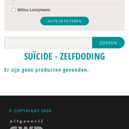
Milou Looijmans
Monique van ’t Erve
AUTEUR FILTEREN
Toon Verlaan
ZOEKEN
Jan Willem van de Maat
SUÏCIDE - ZELFDODING
Er zijn geen producten gevonden.
© COPYRIGHT 2026