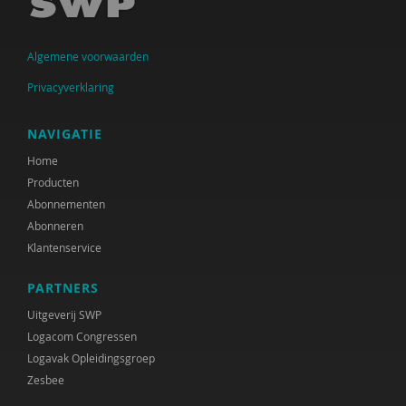
Jolanda Douma
Monique van Driel
Algemene voorwaarden
Jessica Gort
Privacyverklaring
Joep Holten
NAVIGATIE
Jos van der Horst
Home
Producten
Roelof Hortulanus
Abonnementen
Mariëtte van den Hoven
Abonneren
Klantenservice
Ans de Jong
PARTNERS
Bea Jongsma
Uitgeverij SWP
Yildiz Karadag
Logacom Congressen
Logavak Opleidingsgroep
Ruudje Kea
Zesbee
Petula Klein Nagelvoort