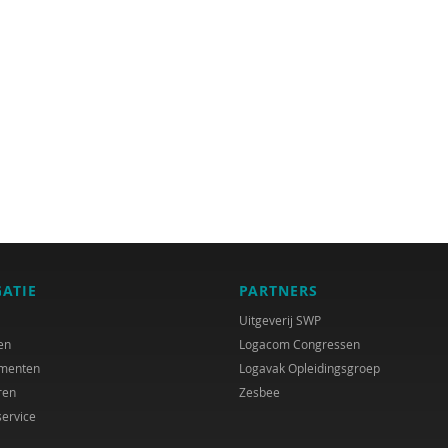
GATIE
PARTNERS
Uitgeverij SWP
en
Logacom Congressen
menten
Logavak Opleidingsgroep
ren
Zesbee
service