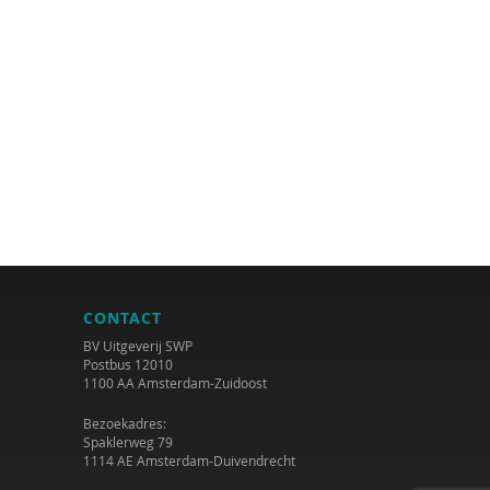
CONTACT
BV Uitgeverij SWP
Postbus 12010
1100 AA Amsterdam-Zuidoost
Bezoekadres:
Spaklerweg 79
1114 AE Amsterdam-Duivendrecht