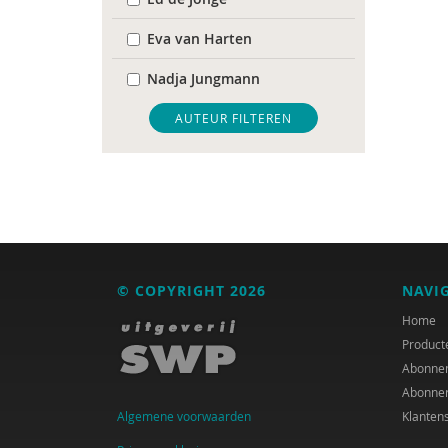
Eva van Harten
Nadja Jungmann
Mariël Kanne
AUTEUR FILTEREN
Anne-Ruth van Leeuwen
Erik-Jan Smits
© COPYRIGHT 2026
NAVI
Home
Product
Abonne
Abonne
Algemene voorwaarden
Klanten