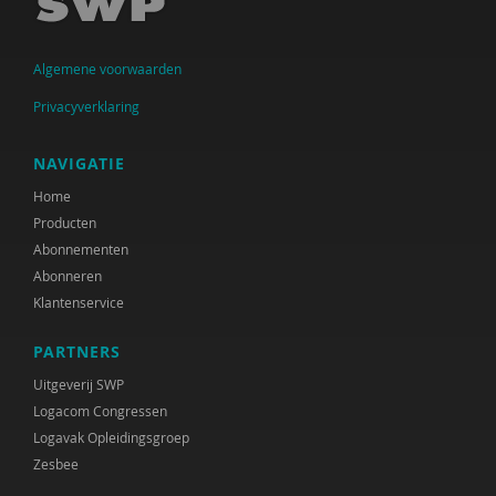
S.M. Babovic
Algemene voorwaarden
Jenthe Baeyens
Privacyverklaring
Patricia Bakker
Ria Balm
NAVIGATIE
Home
Eva-Maria den Balvert
Producten
Fiet van Beek
Abonnementen
Abonneren
Ton Beekman
Klantenservice
Marloes Beijer
PARTNERS
Ferdi Bekken en Gerda de Groot
Uitgeverij SWP
Logacom Congressen
Inge Belderbos-Jansen
Logavak Opleidingsgroep
Zesbee
Deirdre Beneken genaamd Kolmer