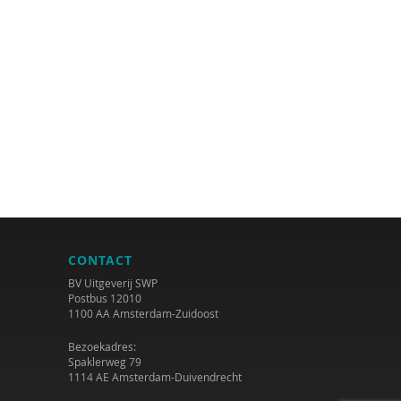
CONTACT
BV Uitgeverij SWP
Postbus 12010
1100 AA Amsterdam-Zuidoost
Bezoekadres:
Spaklerweg 79
1114 AE Amsterdam-Duivendrecht