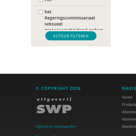
het
Regeringscommissariaat
seksueel
grensoverschrijdend gedrag
en seksueel geweld
AUTEUR FILTEREN
Pharos
World Health Organization
Nederlandse Vereniging
voor Obstetrie &
Gynaecologie (NVOG)
© COPYRIGHT 2026
NAVI
Audrey Alards
Home
Product
Ria Andrews
Abonne
Abonne
Sander van Arum
Algemene voorwaarden
Klanten
Amma Asante