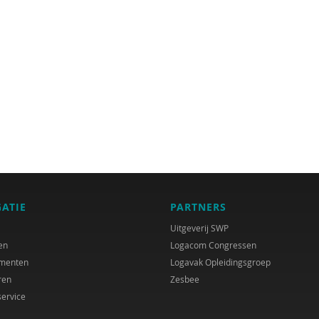
GATIE
PARTNERS
Uitgeverij SWP
en
Logacom Congressen
menten
Logavak Opleidingsgroep
ren
Zesbee
service