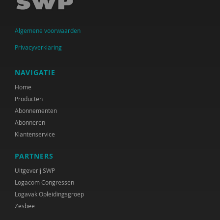
Arwen Hoogenbosch
Algemene voorwaarden
Jos van der Horst
Privacyverklaring
Verwey-Jonker Instituut
Ministeries van Justitie en Veiligheid &
NAVIGATIE
Volksgezondheid, Welzijn en Sport
Home
Producten
Paul Kop
Abonnementen
Christa Nieuwboer
Abonneren
Klantenservice
Matthijs Uyterlinde
PARTNERS
Rianne van der Aa
Uitgeverij SWP
Joline Verloove
Logacom Congressen
Logavak Opleidingsgroep
Susan de Vries
Zesbee