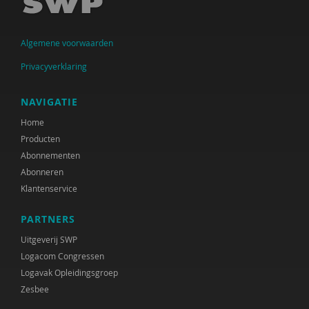
Ingrid Bakker
Algemene voorwaarden
Cora Bartelink
Privacyverklaring
Simon Bax
Mariëlle Beijersbergen
NAVIGATIE
Home
Dirck van Bekkum
Producten
Gülcan Bektas
Abonnementen
Abonneren
Irene van Bentum
Klantenservice
Karijn van den Berg
PARTNERS
Els Beukers
Uitgeverij SWP
Logacom Congressen
Gabriël van Beusekom
Logavak Opleidingsgroep
Zesbee
Elske Bijlman