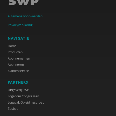
Peter Dijkstra
Algemene voorwaarden
Sietske Dijkstra, Hameeda Lakho en Kirsten
Regtop
Privacyverklaring
Marjolijn Distelbrink
NAVIGATIE
Monique van Driel
Home
Producten
Linda Duvekot
Abonnementen
Miriam Ekelschot
Abonneren
Klantenservice
Nora el Abdouni
PARTNERS
Monique Engelbertink
Uitgeverij SWP
Maarten Faas
Logacom Congressen
Logavak Opleidingsgroep
Angelique Friderich
Zesbee
Marie-José Geenen