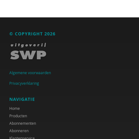
Henk Bakkerode
Maria Baltag
Fiet van Beek
© COPYRIGHT 2026
Ton Beekman
Charlotte Beenakker
Yvette de Beer
Algemene voorwaarden
Ferdi Bekken
Privacyverklaring
Ferdi Bekken en Gerda de Groot
NAVIGATIE
Maurits Berger
Home
Producten
Mies Bezemer
Abonnementen
Marc van Bijsterveldt
Abonneren
Klantenservice