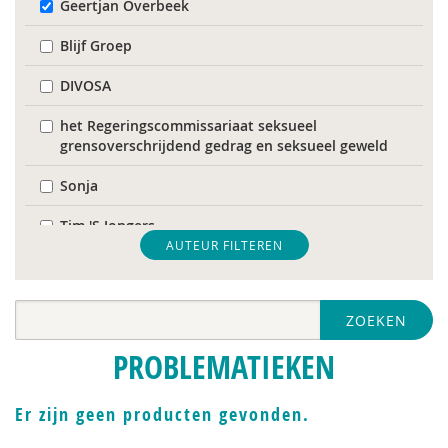
Geertjan Overbeek
Blijf Groep
DIVOSA
het Regeringscommissariaat seksueel
grensoverschrijdend gedrag en seksueel geweld
Sonja
Tim 'S Jongers
AUTEUR FILTEREN
Catelijne Akkermans
Mariët an Rossum
ZOEKEN
Bob Austmann
PROBLEMATIEKEN
Naima Azough
Er zijn geen producten gevonden.
Corrie Baas