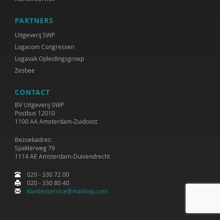
Janne Bless
PARTNERS
Niels Bloembergen
Uitgeverij SWP
Jeroen Boekhoven
Logacom Congressen
Logavak Opleidingsgroep
Paul Boelen
Zesbee
Hester de Boer
CONTACT
Marjan Boertjes
BV Uitgeverij SWP
Postbus 12010
1100 AA Amsterdam-Zuidoost
Rinke Bok
Bezoekadres:
Ben Boksebeld
Spaklerweg 79
1114 AE Amsterdam-Duivendrecht
Evelyn Boksebeld
020 - 330 72 00
Arjan Bolt
020 - 330 80 40
klantenservice@mailswp.com
Timo Bolt