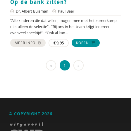
Op de bank zitten?
KNMG
Dr. Albert Buisman
Paul Baar
Landelijk Kenniscentrum LVB
“Alle kinderen die dat willen, mogen mee met het zomerkamp,
LIDIE
niet alleen de selectie”. “Bij ons in het team krijgt iedereen
evenveel speeltijd”. “Ook al kan...
Maatschappelijk Impact Team
MEER INFO
€
9,95
KOPEN
Mariëlle Bruning
Mentale gezondheidsnetwerken
«
1
»
Movisie
Nederlandse Sportalliantie m.m.v. Stichting
Vreedzaam
NIDI
Pharos
© COPYRIGHT 2026
QUT