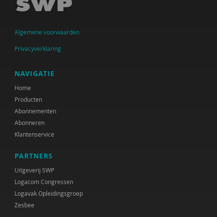
Raad voor Volksgezondheid & Samenleving
Ramirelsyla Eloise
Algemene voorwaarden
Regioplan
Privacyverklaring
Sonja
NAVIGATIE
United Nations Office for Disaster Risk Reduction
Home
Producten
VGN
Abonnementen
Abonneren
World Health Organization
Klantenservice
WRR
PARTNERS
René .C. Hoksbergen
Uitgeverij SWP
Logacom Congressen
Tim 'S Jongers
Logavak Opleidingsgroep
Jeugdautoriteit (JA)
Zesbee