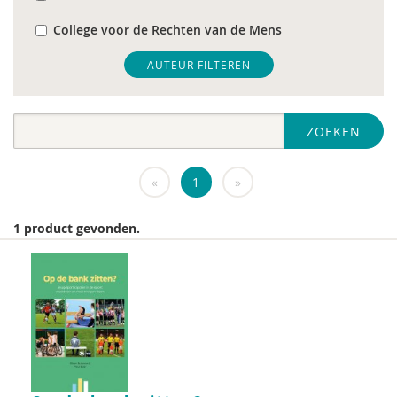
College voor de Rechten van de Mens
De Raad voor Volksgezondheid & Samenleving
AUTEUR FILTEREN
diverse
ZOEKEN
Diversen
DIVOSA
«
1
»
FEMA
1 product gevonden.
Fier
GREVIO
het Regeringscommissariaat seksueel
grensoverschrijdend gedrag en seksueel geweld
huisarts