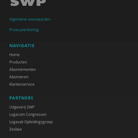
Peter Dijkstra
Algemene voorwaarden
Sietske Dijkstra, Hameeda Lakho en Kirsten
Regtop
Privacyverklaring
Marjolijn Distelbrink
NAVIGATIE
Monique van Driel
Home
Producten
Linda Duvekot
Abonnementen
Miriam Ekelschot
Abonneren
Klantenservice
Nora el Abdouni
PARTNERS
Monique Engelbertink
Uitgeverij SWP
Maarten Faas
Logacom Congressen
Logavak Opleidingsgroep
Angelique Friderich
Zesbee
Marie-José Geenen