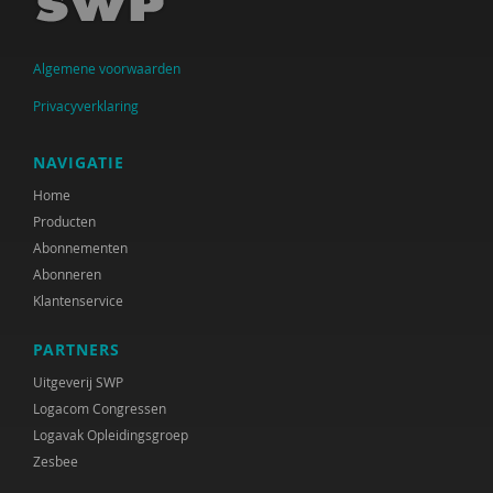
Jolanda Douma
Monique van Driel
Algemene voorwaarden
Jessica Gort
Privacyverklaring
Joep Holten
NAVIGATIE
Jos van der Horst
Home
Producten
Roelof Hortulanus
Abonnementen
Mariëtte van den Hoven
Abonneren
Klantenservice
Ans de Jong
PARTNERS
Bea Jongsma
Uitgeverij SWP
Yildiz Karadag
Logacom Congressen
Logavak Opleidingsgroep
Ruudje Kea
Zesbee
Petula Klein Nagelvoort