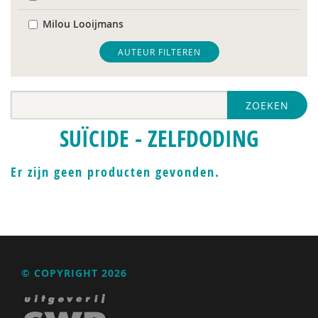
Milou Looijmans
Monique van ’t Erve
AUTEUR FILTEREN
Toon Verlaan
ZOEKEN
Jan Willem van de Maat
SUÏCIDE - ZELFDODING
Er zijn geen producten gevonden.
© COPYRIGHT 2026