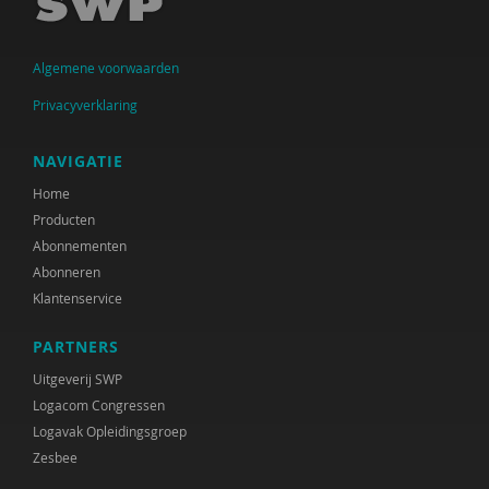
Ingrid Bakker
Algemene voorwaarden
Cora Bartelink
Privacyverklaring
Simon Bax
Mariëlle Beijersbergen
NAVIGATIE
Home
Dirck van Bekkum
Producten
Gülcan Bektas
Abonnementen
Abonneren
Irene van Bentum
Klantenservice
Karijn van den Berg
PARTNERS
Els Beukers
Uitgeverij SWP
Logacom Congressen
Gabriël van Beusekom
Logavak Opleidingsgroep
Zesbee
Elske Bijlman